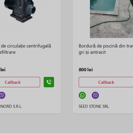
e circulație centrifugală
Bordură de piscină din tra
efiltrare
gri și antracit
lei
800 lei
Callback
Callback
NORD S.R.L.
SEED STONE SRL