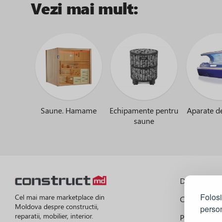
Vezi mai mult:
Saune. Hamame
Echipamente pentru
Aparate d
saune
Despre port
Folosi
Cel mai mare marketplace din
Cum functi
Moldova despre constructii,
person
reparatii, mobilier, interior.
Prețuri la lu