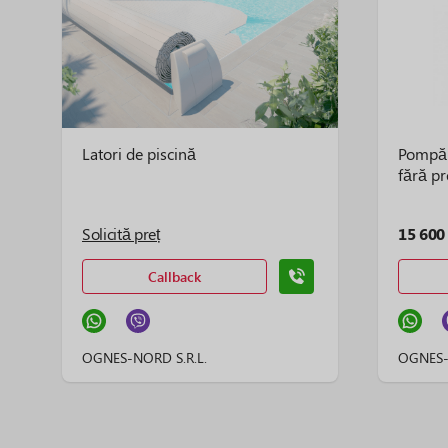
Latori de piscină
Pompă d
fără pr
Solicită preț
15 600 
Callback
OGNES-NORD S.R.L.
OGNES-