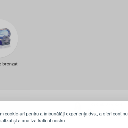
e bronzat
al
+373 60 233 334
Managerul Ecaterina
m cookie-uri pentru a îmbunătăți experiența dvs., a oferi conținu
oneaza?
alizat și a analiza traficul nostru.
crări de