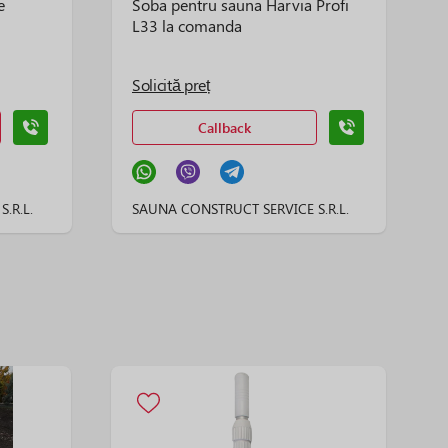
e
Soba pentru sauna Harvia Profi
L33 la comanda
Solicită preț
Callback
.R.L.
SAUNA CONSTRUCT SERVICE S.R.L.