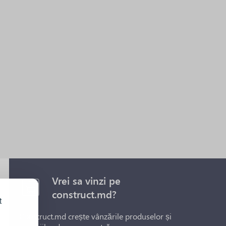
Vrei sa vinzi pe
construct.md?
t
Construct.md crește vânzările produselor și