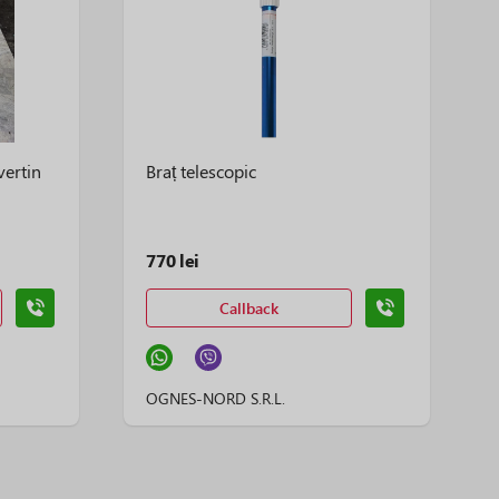
vertin
Braț telescopic
770 lei
Callback
OGNES-NORD S.R.L.