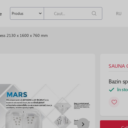
e
RU
Produs
ness 2130 x 1600 x 760 mm
SAUNA C
Bazin s
în st
Cal