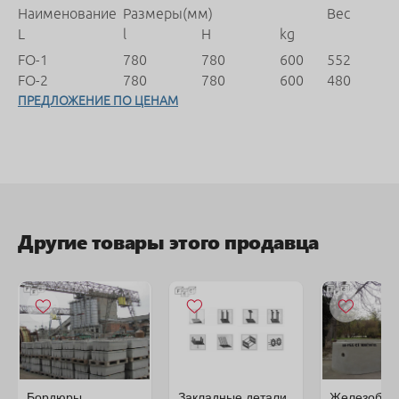
Наименование
Размеры(мм)
Вес
L
l
H
kg
FO-1
780
780
600
552
FO-2
780
780
600
480
ПРЕДЛОЖЕНИЕ ПО ЦЕНАМ
Другие товары этого продавца
Бордюры
Закладные детали
Железобет