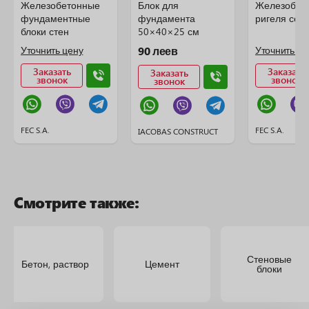
Железобетонные
Блок для
Железобет
фундаментные
фундамента
ригеля сер
блоки стен
50×40×25 см
подвалов
Уточнить цену
90 леев
Уточнить це
Заказать
Заказать
Заказать
звонок
звонок
звонок
FEC S.A.
FEC S.A.
IACOBAS CONSTRUCT
Смотрите также:
Стеновые
Бетон, раствор
Цемент
блоки