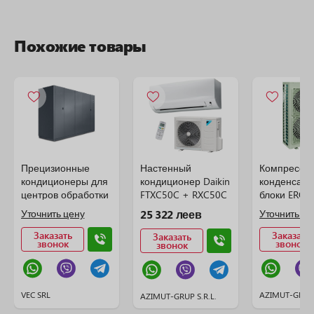
Похожие товары
Прецизионные
Настенный
Компрессо
кондиционеры для
кондиционер Daikin
конденсато
центров обработки
FTXC50C + RXC50C
блоки ERQ D
данных (ЦОД)
(сплит системы)
Уточнить цену
25 322 леев
Уточнить це
Заказать
Заказать
Заказать
звонок
звонок
звонок
VEC SRL
AZIMUT-GRUP 
AZIMUT-GRUP S.R.L.