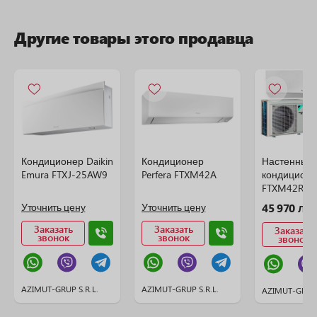
Другие товары этого продавца
Кондиционер Daikin
Кондиционер
Настенный
Emura FTXJ-25AW9
Perfera FTXM42A
кондиционе
FTXM42R +
(сплит сист
Уточнить цену
Уточнить цену
45 970 ле
Заказать
Заказать
Заказать
звонок
звонок
звонок
AZIMUT-GRUP S.R.L.
AZIMUT-GRUP S.R.L.
AZIMUT-GRUP 