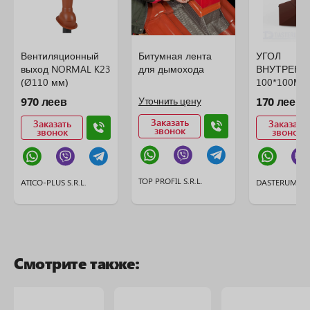
Вентиляционный
Битумная лента
УГОЛ
выход NORMAL K23
для дымохода
ВНУТРЕНН
(Ø110 мм)
100*100ММ
970 леев
Уточнить цену
170 леев
Заказать
Заказать
Заказать
звонок
звонок
звонок
TOP PROFIL S.R.L.
ATICO-PLUS S.R.L.
DASTERUM S.R
Смотрите также: