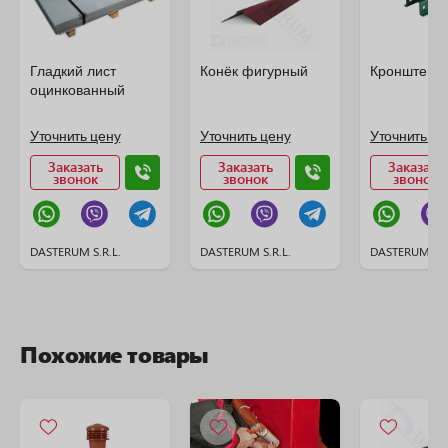
Гладкий лист
Конёк фигурный
Кронштейн 
оцинкованный
Уточнить цену
Уточнить цену
Уточнить це
Заказать
Заказать
Заказать
звонок
звонок
звонок
DASTERUM S.R.L.
DASTERUM S.R.L.
DASTERUM S.R
Похожие товары