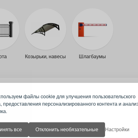
ота
Козырьки, навесы
Шлагбаумы
+373 60 233 334
пользуем файлы cookie для улучшения пользовательского
Менеджер Екатерина
, предоставления персонализированного контента и анали
тает?
ка.
инять все
Отклонить необязательные
Настройки
роительные