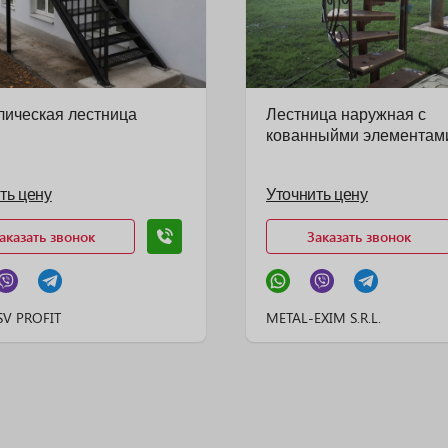
лическая лестница
Лестница наружная с
кованныйми элементам
ть цену
Уточнить цену
аказать звонок
Заказать звонок
SV PROFIT
METAL-EXIM S.R.L.