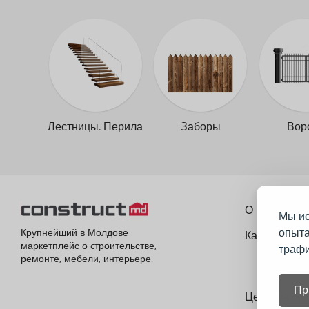
Лестницы. Перила
Заборы
Вор
О портале
Мы ис
опыта
Крупнейший в Молдове
Как это рабо
маркетплейс о cтроительстве,
трафи
ремонте, мебели, интерьере.
Пр
Цены на ст