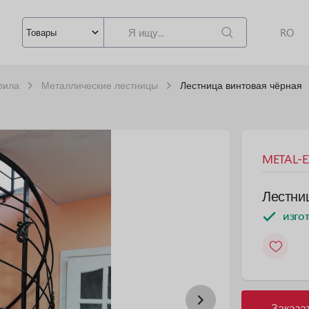
RO
Товары
рила
Металлические лестницы
Лестница винтовая чёрная
METAL-EX
Лестни
изго
Заказа