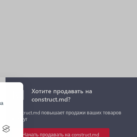
Хотите продавать на
construct.md?
за
Construct.md повышает продажи ваших товаров
и услуг
Начать продавать на construct.md