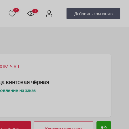
0
1
Добавить компанию
IM S.R.L.
ца винтовая чёрная
товление на заказ
ть звонок
Контакты продавца