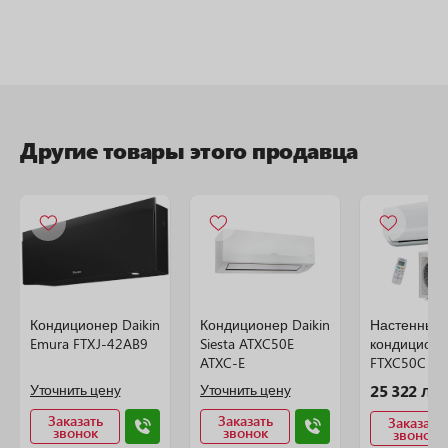
Другие товары этого продавца
Кондиционер Daikin
Кондиционер Daikin
Настенный
Emura FTXJ-42AB9
Siesta ATXC50E
кондиционе
ATXC-E
FTXC50C + 
(сплит сис
Уточнить цену
Уточнить цену
25 322 ле
Заказать
Заказать
Заказать
звонок
звонок
звонок