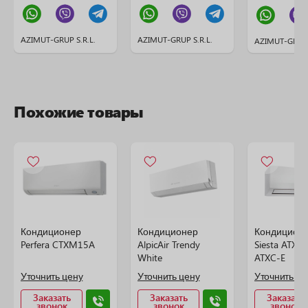
AZIMUT-GRUP S.R.L.
AZIMUT-GRUP S.R.L.
AZIMUT-GRUP 
Похожие товары
Кондиционер
Кондиционер
Кондиционе
Perfera CTXM15A
AlpicAir Trendy
Siesta ATXC
White
ATXC-E
Уточнить цену
Уточнить цену
Уточнить це
Заказать
Заказать
Заказать
звонок
звонок
звонок