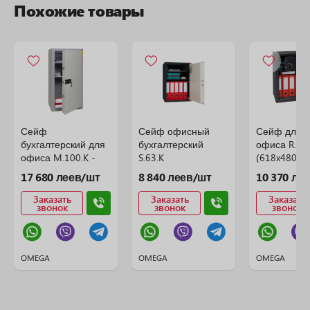
Похожие товары
Сейф
Сейф офисный
Сейф для д
бухгалтерский для
бухгалтерский
офиса R.60.
офиса M.100.K -
S.63.K
(618x480x3
ВЗЛОМОСТОЙКИЙ
(630x430x365)
17 680 леев/шт
8 840 леев/шт
10 370 ле
(1000x500x400)
Заказать
Заказать
Заказать
звонок
звонок
звонок
OMEGA
OMEGA
OMEGA