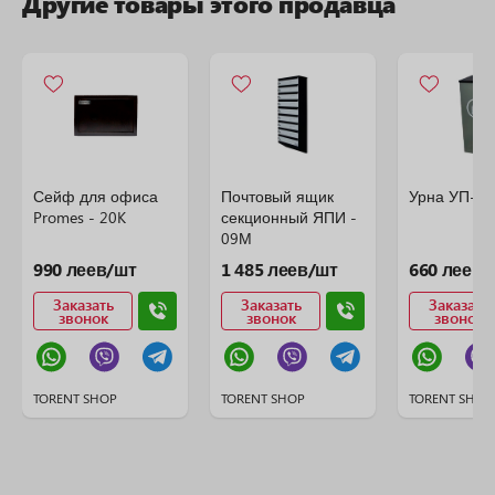
Другие товары этого продавца
Сейф для офиса
Почтовый ящик
Урна УП-4
Promes - 20K
секционный ЯПИ -
09М
990 леев/шт
1 485 леев/шт
660 леев/
Заказать
Заказать
Заказать
звонок
звонок
звонок
TORENT SHOP
TORENT SHOP
TORENT SHOP