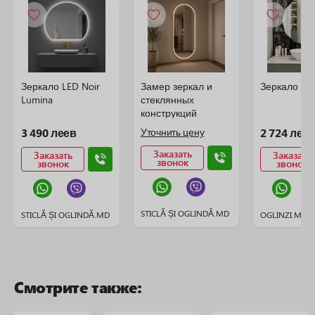
Зеркало LED Noir
Замер зеркал и
Зеркало LED
Lumina
стеклянных
конструкций
3 490 леев
Уточнить цену
2 724 лее
Заказать
Заказать
Заказать
звонок
звонок
звонок
STICLĂ ȘI OGLINDĂ.MD
STICLĂ ȘI OGLINDĂ.MD
OGLINZI.MD
Смотрите также: