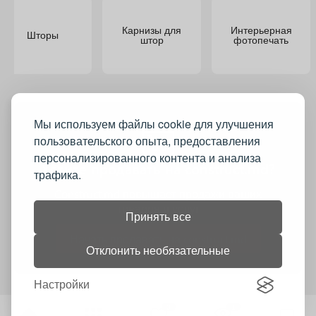
Карнизы для
Интерьерная
Шторы
штор
фотопечать
Мы используем файлы cookie для улучшения
пользовательского опыта, предоставления
персонализированного контента и анализа
Хотите продавать на construct.md?
трафика.
Construct.md повышает продажи ваших
товаров и услуг
Принять все
Начать продавать на construct.md
Отклонить необязательные
Настройки
0
1