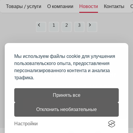
Товары / услуги
О компании
Новости
Контакты
1
2
3
Мы используем файлы cookie для улучшения
пользовательского опыта, предоставления
персонализированного контента и анализа
Хотите продавать на construct.md?
трафика.
Construct.md повышает продажи ваших
товаров и услуг
Принять все
Начать продавать на construct.md
Отклонить необязательные
Настройки