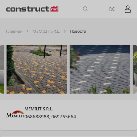
RO
Главная
MEMILIT S.R.L.
Новости
MEMILIT S.R.L.
068688988, 069765664