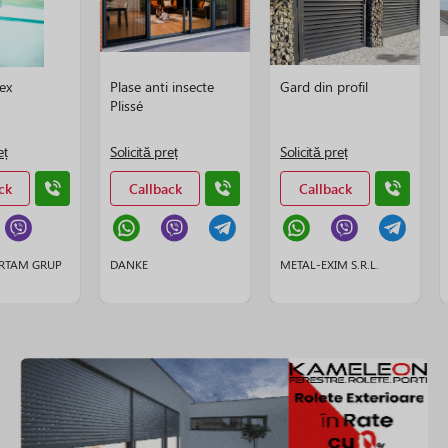
lex
Plase anti insecte
Gard din profil
Plissé
eț
Solicită preț
Solicită preț
ck
Callback
Callback
BERTAM GRUP
DANKE
METAL-EXIM S.R.L.