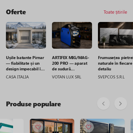
Oferte
Toate știrile
Ușile batante Pirnar
ARTIFEX MIG/MAG-
Frumusețea pietre
— fiabilitate și un
200 PRO — aparat
naturale în fiecare
design impecabil în
de sudură
detaliu
orice anotimp
semiautomat
CASA ITALIA
VOTAN LUX SRL
SVEPCOS S.R.L
profesional,
conceput pentru o
funcționare fiabilă
Produse populare