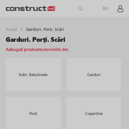
RU
Acasă
Garduri. Porți. Scări
Garduri. Porți. Scări
Adăugați produsele/serviciile dvs
Scări. Balustrade
Garduri
Porți
Copertine