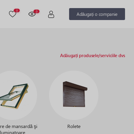
0
0
Adăugați o companie
Adăugați produsele/serviciile dvs
tre de mansardă şi
Rolete
luminatoare