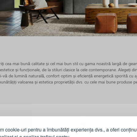
eriți cea mai bună calitate și cel mai bun stil cu gama noastră largă de g
tetice și funcționale, de la stiluri clasice la cele contemporane. Alegeți di
i-vă de lumină naturală, confort optim și eficiență energetică sporită cu aju
unătățiți valoarea și estetica proprietății dvs. cu cele mai bune produse pe
al
+373 60 233 334
Managerul Ecaterina
m cookie-uri pentru a îmbunătăți experiența dvs., a oferi conținu
oneaza?
alizat și a analiza traficul nostru.