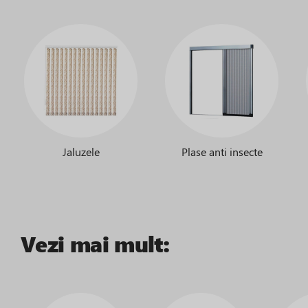
Jaluzele
Plase anti insecte
Vezi mai mult: