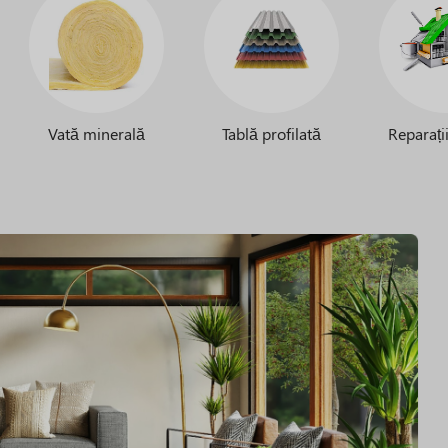
Vată minerală
Tablă profilată
Reparații