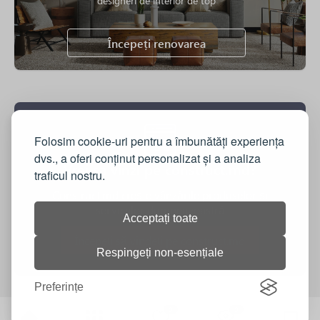
designeri de interior de top
Începeți renovarea
Folosim cookie-uri pentru a îmbunătăți experiența
dvs., a oferi conținut personalizat și a analiza
Vrei sa vinzi pe construct.md?
traficul nostru.
Construct.md crește vânzările produselor și
serviciilor dumneavoastră
Acceptați toate
Începeți să vindeți pe construct.md
Respingeți non-esențiale
Preferințe
0
0