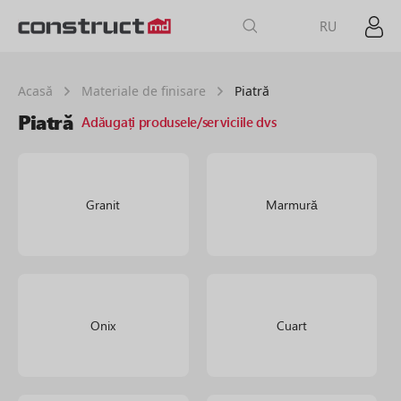
RU
Acasă
Materiale de finisare
Piatră
Piatră
Adăugați produsele/serviciile dvs
Granit
Marmură
Onix
Cuart