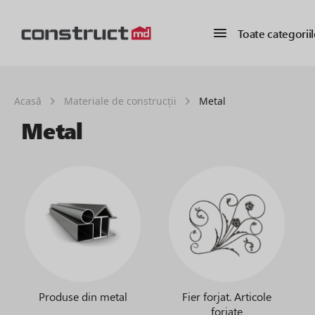
Toate categoriil
Acasă
Materiale de construcții
Metal
Metal
Produse din metal
Fier forjat. Articole
forjate