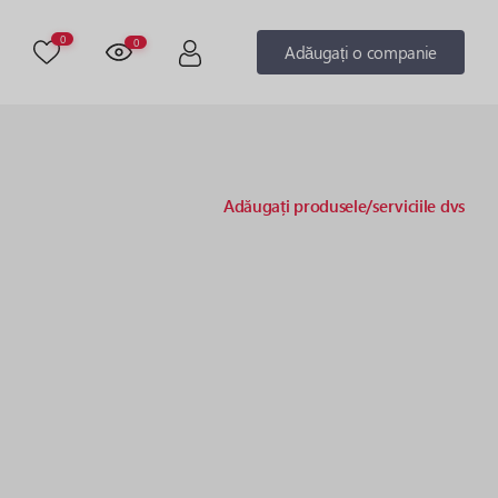
0
0
Adăugați o companie
Adăugați produsele/serviciile dvs