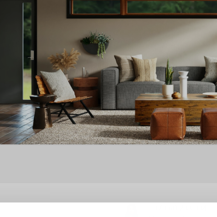
al
+373 60 233 334