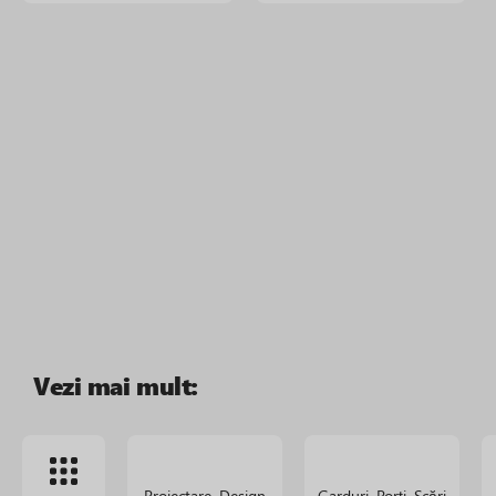
Vezi mai mult:
Proiectare. Design
Garduri. Porți. Scări