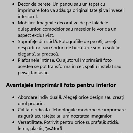
Decor de perete. Un panou sau un tapet cu
imprimare foto va adăuga originalitate și va înveseli
interiorul.
Mobilier. Imaginile decorative de pe fațadele
dulapurilor, comodelor sau meselor le vor da un
aspect exclusivist.
Suprafețe din sticlă. Fotografiile de pe uși, pereți
despărțitori sau șorțuri de bucătărie sunt o soluție
elegantă și practică.
Plafoanele întinse. Cu ajutorul imprimării foto,
acestea se pot transforma în cer, spațiu înstelat sau
peisaj fantastic.
Avantajele imprimării foto pentru interior
Abordare individuală. Alegeți orice design sau creați
unul propriu.
Calitate ridicată. Tehnologiile moderne de imprimare
asigură acuratețea și luminozitatea imaginilor.
Versatilitate. Potrivit pentru orice suprafață: sticlă,
lemn, plastic, țesătură.