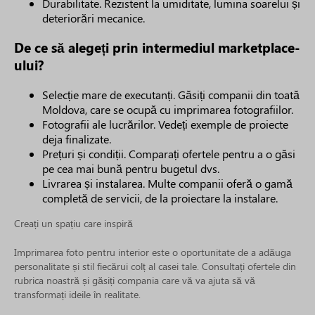
Durabilitate. Rezistent la umiditate, lumina soarelui și
deteriorări mecanice.
De ce să alegeți prin intermediul marketplace-
ului?
Selecție mare de executanți. Găsiți companii din toată
Moldova, care se ocupă cu imprimarea fotografiilor.
Fotografii ale lucrărilor. Vedeți exemple de proiecte
deja finalizate.
Prețuri și condiții. Comparați ofertele pentru a o găsi
pe cea mai bună pentru bugetul dvs.
Livrarea și instalarea. Multe companii oferă o gamă
completă de servicii, de la proiectare la instalare.
Creați un spațiu care inspiră
Imprimarea foto pentru interior este o oportunitate de a adăuga
personalitate și stil fiecărui colț al casei tale. Consultați ofertele din
rubrica noastră și găsiți compania care vă va ajuta să vă
transformați ideile în realitate.