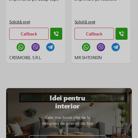
Solicită preț
Solicită preț
Callback
Callback
CRISMOBIL S.R.L.
MR.SHTORKIN
Idei pentru
interior
Cele mai bune idei de la
designeri de interior de top