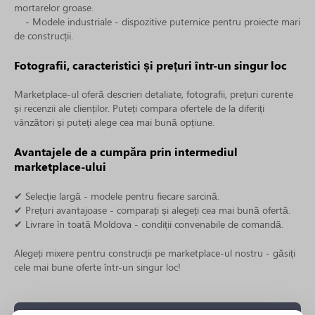
mortarelor groase.
- Modele industriale - dispozitive puternice pentru proiecte mari
de construcții.
Fotografii, caracteristici și prețuri într-un singur loc
Marketplace-ul oferă descrieri detaliate, fotografii, prețuri curente
și recenzii ale clienților. Puteți compara ofertele de la diferiți
vânzători și puteți alege cea mai bună opțiune.
Avantajele de a cumpăra prin intermediul
marketplace-ului
✔ Selecție largă - modele pentru fiecare sarcină.
✔ Prețuri avantajoase - comparați și alegeți cea mai bună ofertă.
✔ Livrare în toată Moldova - condiții convenabile de comandă.
Alegeți mixere pentru construcții pe marketplace-ul nostru - găsiți
cele mai bune oferte într-un singur loc!