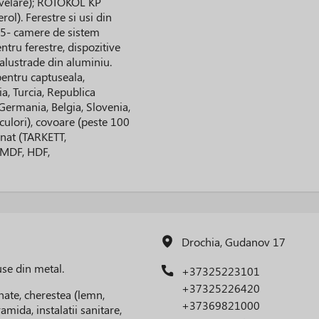
velare); ROTOKOL KP
ol). Ferestre si usi din
5- camere de sistem
ru ferestre, dispozitive
 Balustrade din aluminiu.
entru captuseala,
ia, Turcia, Republica
Germania, Belgia, Slovenia,
culori), covoare (peste 100
inat (TARKETT,
(MDF, HDF,
Drochia, Gudanov 17
use din metal.
+37325223101
+37325226420
nate, cherestea (lemn,
+37369821000
amida, instalatii sanitare,