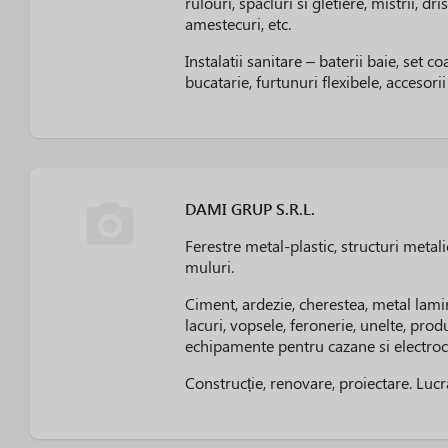
rulouri, spacluri si gletiere, mistrii, d
amestecuri, etc.
Instalatii sanitare – baterii baie, set c
bucatarie, furtunuri flexibele, accesorii 
DAMI GRUP S.R.L.
Ferestre metal-plastic, structuri metalice
muluri.
Ciment, ardezie, cherestea, metal lamina
lacuri, vopsele, feronerie, unelte, prod
echipamente pentru cazane si electroc
Construcție, renovare, proiectare. Lucr