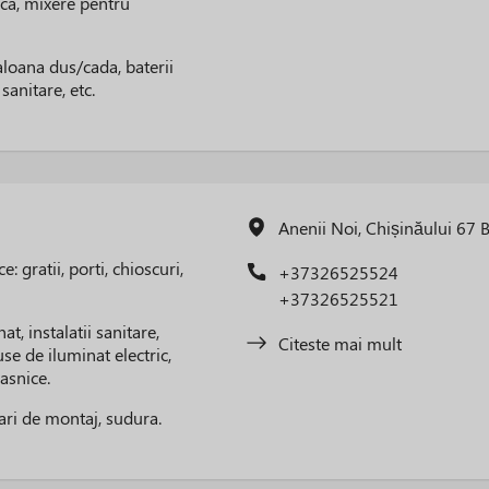
risca, mixere pentru
oaloana dus/cada, baterii
sanitare, etc.
Anenii Noi, Chișinăului 67 
: gratii, porti, chioscuri,
+37326525524
+37326525521
t, instalatii sanitare,
Citeste mai mult
use de iluminat electric,
asnice.
ari de montaj, sudura.