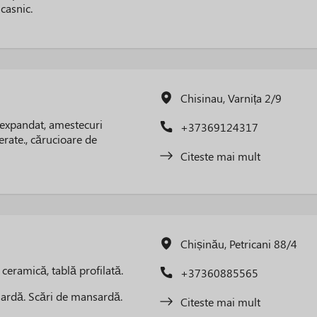
 casnic.
Chisinau, Varnița 2/9
t expandat, amestecuri
+37369124317
ate., cărucioare de
Citeste mai mult
Chișinău, Petricani 88/4
 ceramică, tablă profilată.
+37360885565
sardă. Scări de mansardă.
Citeste mai mult