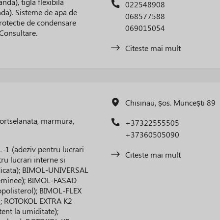
da), tigla flexibila
022548908
anda). Sisteme de apa de
068577588
 protectie de condensare
069015054
 Consultare.
Citeste mai mult
Chisinau, șos. Muncești 89
portselanata, marmura,
+37322555505
+37360505090
-1 (adeziv pentru lucrari
Citeste mai mult
u lucrari interne si
 ridicata); BIMOL-UNIVERSAL
 seminee); BIMOL-FASAD
nopolisterol); BIMOL-FLEX
-1; ROTOKOL EXTRA K2
tent la umiditate);