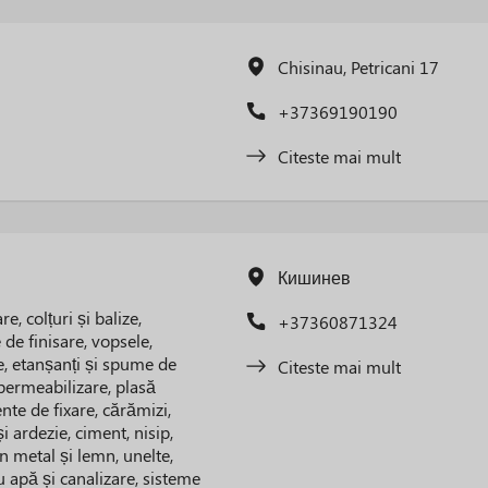
Chisinau, Petricani 17
+37369190190
Citeste mai mult
Кишинев
e, colțuri și balize,
+37360871324
 de finisare, vopsele,
ve, etanșanți și spume de
Citeste mai mult
permeabilizare, plasă
nte de fixare, cărămizi,
i ardezie, ciment, nisip,
n metal și lemn, unelte,
 apă și canalizare, sisteme