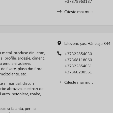
+37378963187
Citeste mai mult
Ialoveni, șos. Hâncești 344
n metal, produse din lemn,
+37322854030
si profile, ardezie, ciment,
+37368118060
a emulsie, adezivi,
+37322854031
de fixare, plasa din fibra
+37360200561
rmoizolante, etc.
Citeste mai mult
ice si manual, discuri
rtie abraziva, electrozi de
i auto, betoniere, roabe,
ie si faianta, perii si