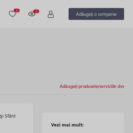
0
0
Adăugați o companie
Adăugați produsele/serviciile dvs
şi Sfânt
Vezi mai mult: