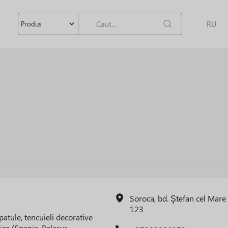
RU
Produs
Soroca, bd. Ştefan cel Mare 
123
atule, tencuieli decorative
ica (Spania, Belarus,