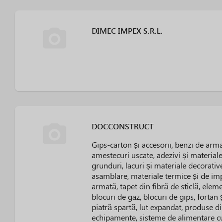
DIMEC IMPEX S.R.L.
DOCCONSTRUCT
Gips-carton și accesorii, benzi de armar
amestecuri uscate, adezivi și materiale
grunduri, lacuri și materiale decorati
asamblare, materiale termice și de im
armată, tapet din fibră de sticlă, eleme
blocuri de gaz, blocuri de gips, fortan ș
piatră spartă, lut expandat, produse di
echipamente, sisteme de alimentare cu