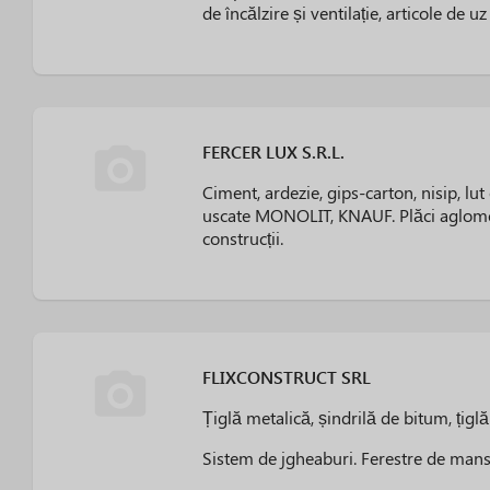
de încălzire și ventilație, articole de uz
FERCER LUX S.R.L.
Ciment, ardezie, gips-carton, nisip, lu
uscate MONOLIT, KNAUF. Plăci aglomer
construcții.
FLIXCONSTRUCT SRL
Țiglă metalică, șindrilă de bitum, țiglă
Sistem de jgheaburi. Ferestre de man