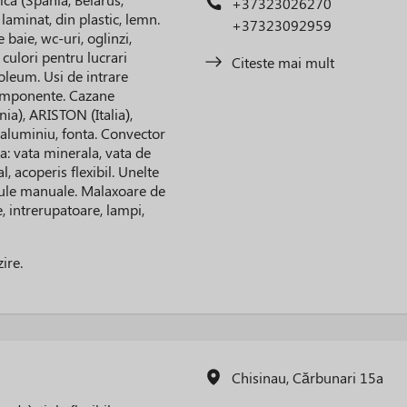
+37323026270
laminat, din plastic, lemn.
+37323092959
 baie, wc-uri, oglinzi,
 culori pentru lucrari
Citeste mai mult
noleum. Usi de intrare
Componente. Cazane
), ARISTON (Italia),
aluminiu, fonta. Convector
ca: vata minerala, vata de
al, acoperis flexibil. Unelte
Scule manuale. Malaxoare de
e, intrerupatoare, lampi,
ire.
Chisinau, Cărbunari 15a