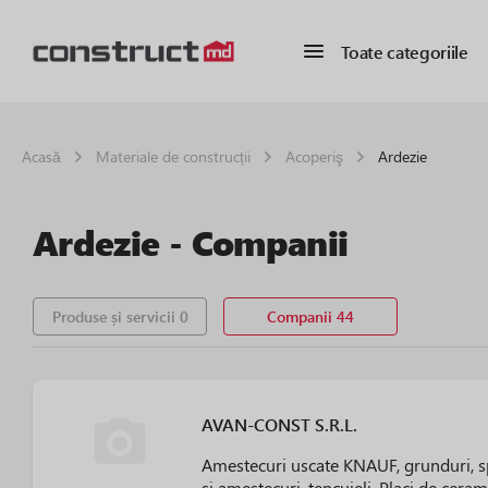
Toate categoriile
Acasă
Materiale de construcții
Acoperiş
Ardezie
Ardezie - Сompanii
Produse și servicii 0
Companii 44
AVAN-CONST S.R.L.
Amestecuri uscate KNAUF, grunduri, sp
si amestecuri, tencuieli. Placi de ceram