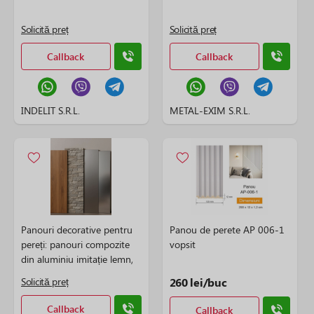
Solicită preț
Solicită preț
Callback
Callback
INDELIT S.R.L.
METAL-EXIM S.R.L.
Panouri decorative pentru
Panou de perete AP 006-1
pereți: panouri compozite
vopsit
din aluminiu imitație lemn,
piatră, oțel inoxidabil și
Solicită preț
260 lei/buc
oglindă
Callback
Callback