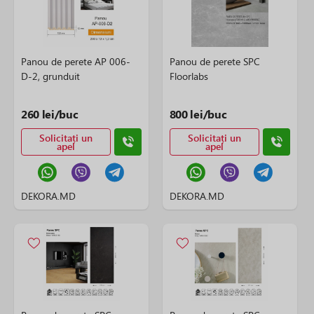
Panou de perete AP 006-
Panou de perete SPC
D-2, grunduit
Floorlabs
260 lei/buc
800 lei/buc
Solicitați un
Solicitați un
apel
apel
DEKORA.MD
DEKORA.MD