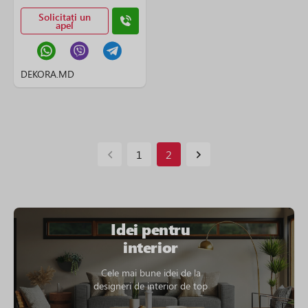
Solicitați un
apel
DEKORA.MD
1
2
Idei pentru
interior
Cele mai bune idei de la
designeri de interior de top