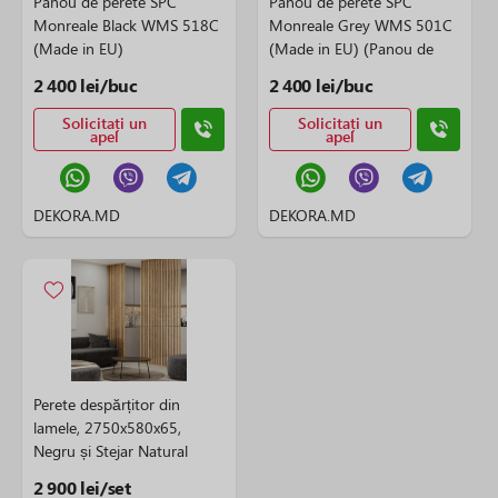
Panou de perete SPC
Panou de perete SPC
Monreale Black WMS 518C
Monreale Grey WMS 501C
(Made in EU)
(Made in EU) (Panou de
perete SPC Monreale Grey
2 400 lei/buc
2 400 lei/buc
WMS 501C (Made in EU))
Solicitați un
Solicitați un
apel
apel
DEKORA.MD
DEKORA.MD
Perete despărțitor din
lamele, 2750x580x65,
Negru și Stejar Natural
2 900 lei/set