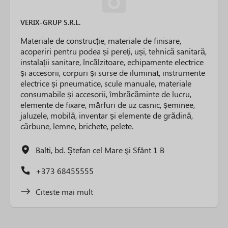
VERIX-GRUP S.R.L.
Materiale de construcție, materiale de finisare,
acoperiri pentru podea și pereți, uși, tehnică sanitară,
instalații sanitare, încălzitoare, echipamente electrice
și accesorii, corpuri și surse de iluminat, instrumente
electrice și pneumatice, scule manuale, materiale
consumabile și accesorii, îmbrăcăminte de lucru,
elemente de fixare, mărfuri de uz casnic, șeminee,
jaluzele, mobilă, inventar și elemente de grădină,
cărbune, lemne, brichete, pelete.
Balti, bd. Ştefan cel Mare şi Sfânt 1 B
+373 68455555
Citeste mai mult