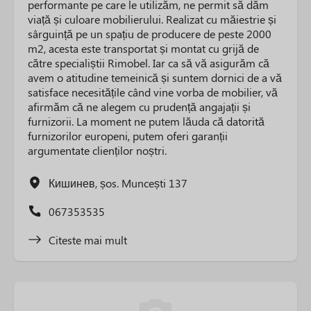
performante pe care le utilizăm, ne permit să dăm
viață și culoare mobilierului. Realizat cu măiestrie și
sârguință pe un spațiu de producere de peste 2000
m2, acesta este transportat și montat cu grijă de
către specialiștii Rimobel. Iar ca să vă asigurăm că
avem o atitudine temeinică și suntem dornici de a vă
satisface necesitățile când vine vorba de mobilier, vă
afirmăm că ne alegem cu prudență angajații și
furnizorii. La moment ne putem lăuda că datorită
furnizorilor europeni, putem oferi garanții
argumentate clienților noștri.
Кишинев, șos. Muncești 137
067353535
Citeste mai mult