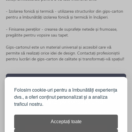
- Izolarea fonică și termică - utilizarea structurilor din gips-carton
pentru a îmbunătăți izolarea fonică și termică în încăperi.
- Finisarea pereților - crearea de suprafețe netede și frumoase,
pregătite pentru vopsire sau tapet.
Gips-cartonul este un material universal și accesibil care vă
permite să realizați orice idei de design. Contactați profesioniștii
pentru lucrări de gips-carton de calitate și transformați-vă spațiul!
Folosim cookie-uri pentru a îmbunătăți experiența
dvs., a oferi conținut personalizat și a analiza
Vrei sa vinzi pe construct.md?
traficul nostru.
Construct.md crește vânzările produselor și
serviciilor dumneavoastră
Acceptați toate
Începeți să vindeți pe construct.md