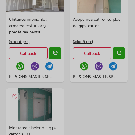
Chituirea îmbinărilor,
Acoperirea cutiilor cu plăci
armarea rosturilor și
de gips-carton
pregătirea pentru
vopsire/tapetare
Solicită preț
Solicită preț
Callback
Callback
REPCONS MASTER SRL
REPCONS MASTER SRL
Montarea nișelor din gips-
carton (GKL)