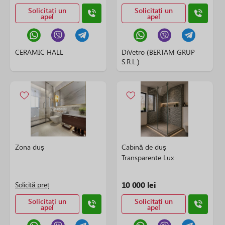
Solicitați un
Solicitați un
apel
apel
CERAMIC HALL
DiVetro (BERTAM GRUP
S.R.L.)
Zona duș
Cabină de duș
Transparente Lux
10 000 lei
Solicită preț
Solicitați un
Solicitați un
apel
apel