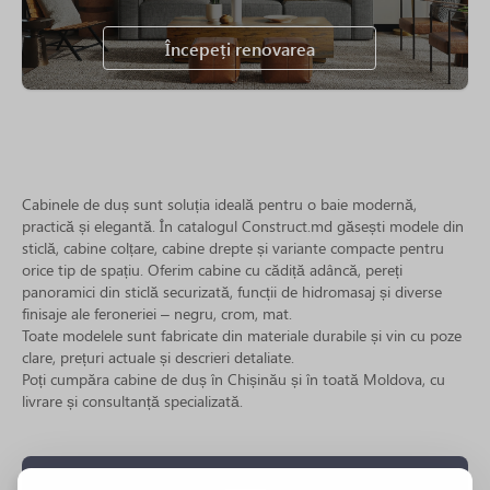
Începeți renovarea
Cabinele de duș sunt soluția ideală pentru o baie modernă,
practică și elegantă. În catalogul Construct.md găsești modele din
sticlă, cabine colțare, cabine drepte și variante compacte pentru
orice tip de spațiu. Oferim cabine cu cădiță adâncă, pereți
panoramici din sticlă securizată, funcții de hidromasaj și diverse
finisaje ale feroneriei – negru, crom, mat.
Toate modelele sunt fabricate din materiale durabile și vin cu poze
clare, prețuri actuale și descrieri detaliate.
Poți cumpăra cabine de duș în Chișinău și în toată Moldova, cu
livrare și consultanță specializată.