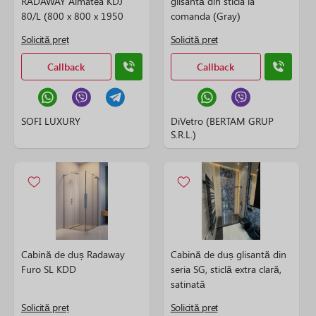
RADAWAY Almatea KDJ
glisantă din sticla la
80/L (800 x 800 x 1950
comanda (Gray)
mm)
Solicită preț
Solicită preț
Callback
Callback
SOFI LUXURY
DiVetro (BERTAM GRUP
S.R.L.)
Cabină de duș Radaway
Cabină de duș glisantă din
Furo SL KDD
seria SG, sticlă extra clară,
satinată
Solicită preț
Solicită preț