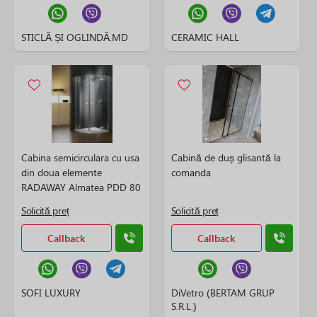
STICLĂ ȘI OGLINDĂ.MD
CERAMIC HALL
Cabina semicirculara cu usa
Cabină de duș glisantă la
din doua elemente
comanda
RADAWAY Almatea PDD 80
(800 x 800 x 1950 mm)
Solicită preț
Solicită preț
Callback
Callback
SOFI LUXURY
DiVetro (BERTAM GRUP
S.R.L.)