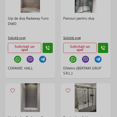
Uși de duș Radaway Furo
Panouri pentru duș
DWD
Solicită preț
Solicită preț
Solicitați un
Solicitați un
apel
apel
CERAMIC HALL
DiVetro (BERTAM GRUP
S.R.L.)