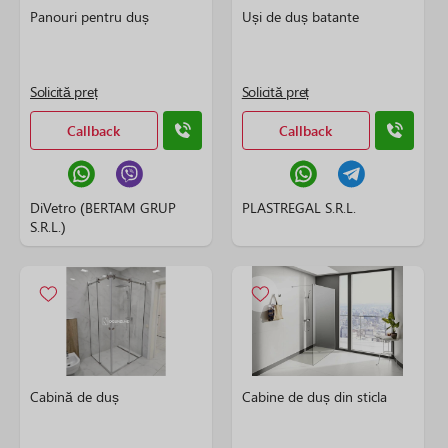
Panouri pentru duș
Uși de duș batante
Solicită preț
Solicită preț
Callback
Callback
DiVetro (BERTAM GRUP
PLASTREGAL S.R.L.
S.R.L.)
Cabină de duș
Cabine de duș din sticla