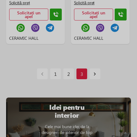
Solicită preț
Solicită preț
Solicitați un
Solicitați un
apel
apel
CERAMIC HALL
CERAMIC HALL
1
2
3
Idei pentru
interior
Cele mai bune idei de la
designeri de interior de top