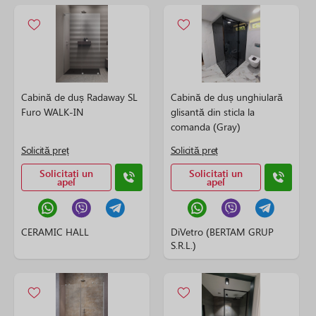
Cabină de duș Radaway SL
Cabină de duș unghiulară
Furo WALK-IN
glisantă din sticla la
comanda (Gray)
Solicită preț
Solicită preț
Solicitați un
Solicitați un
apel
apel
CERAMIC HALL
DiVetro (BERTAM GRUP
S.R.L.)