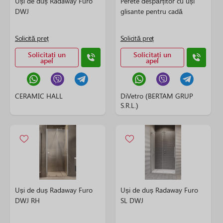
Uși de duș Radaway Furo
Perete despărțitor cu uși
DWJ
glisante pentru cadă
Solicită preț
Solicită preț
Solicitați un
Solicitați un
apel
apel
CERAMIC HALL
DiVetro (BERTAM GRUP
S.R.L.)
Uși de duș Radaway Furo
Uși de duș Radaway Furo
DWJ RH
SL DWJ