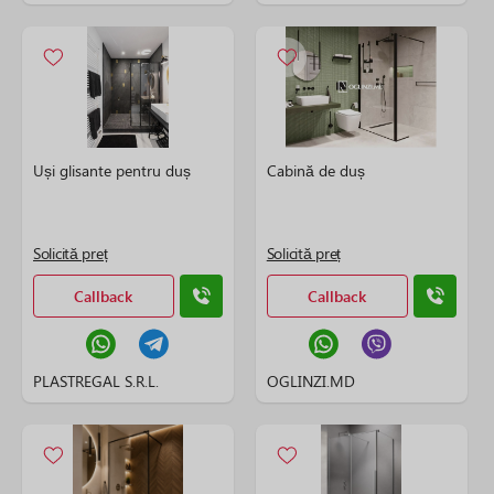
Uși glisante pentru duș
Cabină de duș
Solicită preț
Solicită preț
Callback
Callback
PLASTREGAL S.R.L.
OGLINZI.MD