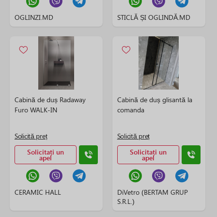
OGLINZI.MD
STICLĂ ȘI OGLINDĂ.MD
Cabină de duș Radaway
Cabină de duș glisantă la
Furo WALK-IN
comanda
Solicită preț
Solicită preț
Solicitați un
Solicitați un
apel
apel
CERAMIC HALL
DiVetro (BERTAM GRUP
S.R.L.)