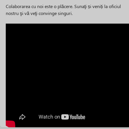
Colaborarea cu noi este o plăcere. Sunaţi și veniți la oficiul
nostru şi vă veţi convinge singuri.