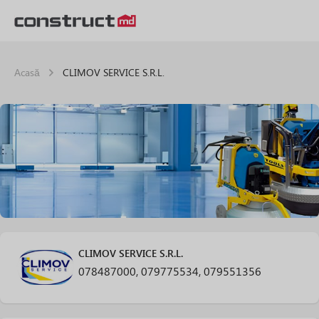
Acasă
CLIMOV SERVICE S.R.L.
CLIMOV SERVICE S.R.L.
078487000, 079775534, 079551356