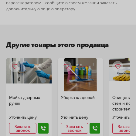
парогенератором – сообщите о своем желании заказать
дополнительную опцию оператору.
Другие товары этого продавца
Мойка дверных
Уборка кладовой
Очищение п
ручек
стен и пола
строительн
Уточнить цену
Уточнить цену
Уточнить це
Заказать
Заказать
Заказать
звонок
звонок
звонок