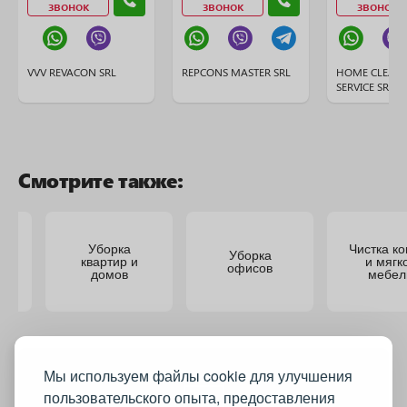
звонок
звонок
звонок
VVV REVACON SRL
REPCONS MASTER SRL
HOME CLEAN
SERVICE SRL
Смотрите также:
Уборка
Чистка ко
Уборка
квартир и
и мягк
офисов
домов
мебел
се
Мы используем файлы cookie для улучшения
пользовательского опыта, предоставления