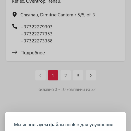
Reflex, Oventrop, Rehau.
Chisinau, Dimitrie Cantemir 5/5, of. 3
+37322279303
+37322277353
+37322273388
Подробнее
1
2
3
Показано
0
-
10
компаний из
32
Мы используем файлы cookie для улучшения