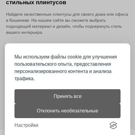
стильных плинтусов
Найдите качественные плинтусы для своего дома или офиса
в Кишиневе. На нашем сайте вы сможете выбрать
подходящий материал и дизайн, чтобы подчеркнуть стиль
вашего интерьера.
Мы используем файлы cookie для улучшения
пользовательского опыта, предоставления
персонализированного контента и анализа
Хотите продавать на construct.md?
трафика.
Construct.md повышает продажи ваших
товаров и услуг
Принять все
Начать продавать на construct.md
Отклонить необязательные
Настройки
0
0