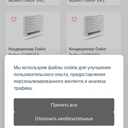
AZIMUT-GRUP S.R.L.
AZIMUT-GRUP S.R.L.
Кондиционер Daikin
Кондиционер Daikin
Perfera FVXM35B
Perfera FVXM35B
Мы используем файлы cookie для улучшения
Уточнить цену
Уточнить цену
пользовательского опыта, предоставления
персонализированного контента и анализа
Заказать звонок
Заказать звонок
трафика.
AZIMUT-GRUP S.R.L.
AZIMUT-GRUP S.R.L.
Принять все
Отклонить необязательные