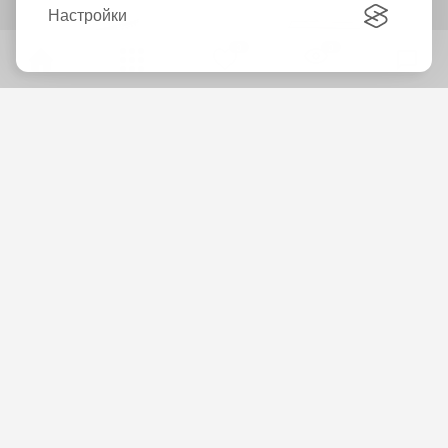
Настройки
0
0
Кондиционер Daikin
Кондиционер Daikin Siesta
Perfera FVXM50B
ATXC20E
Уточнить цену
Уточнить цену
Заказать звонок
Заказать звонок
AZIMUT-GRUP S.R.L.
AZIMUT-GRUP S.R.L.
Кондиционер Daikin Siesta
Кондиционер Daikin Siesta