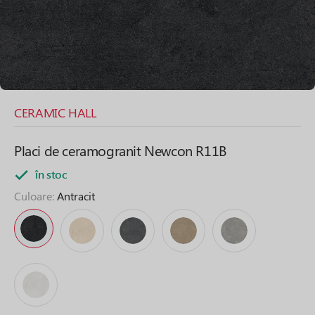
CERAMIC HALL
Placi de ceramogranit Newcon R11B
în stoc
Culoare:
Antracit