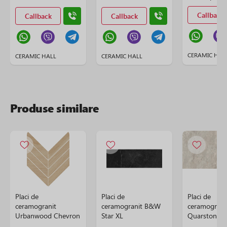
Callback
Callback
Callback
CERAMIC HAL
CERAMIC HALL
CERAMIC HALL
Produse similare
Placi de
Placi de
Placi de
ceramogranit
ceramogranit B&W
ceramograni
Urbanwood Chevron
Star XL
Quarstone 