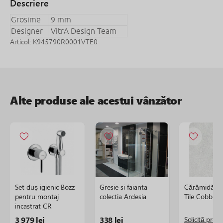
Descriere
Grosime
9 mm
Designer
VitrA Design Team
Articol: K945790R0001VTE0
Alte produse ale acestui vânzător
Set duș igienic Bozz
Gresie si faianta
Cărămidă gr
pentru montaj
colectia Ardesia
Tile Cobble
incastrat CR
3 979 lei
338 lei
Solicită preț