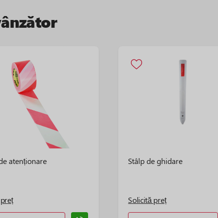
vânzător
de atenționare
Stâlp de ghidare
 preț
Solicită preț