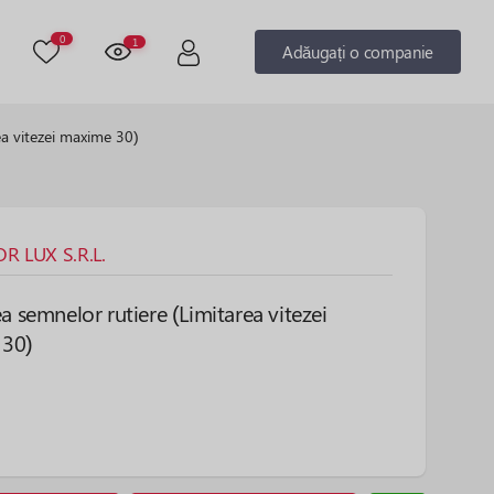
0
1
Adăugați o companie
ea vitezei maxime 30)
 LUX S.R.L.
ea semnelor rutiere (Limitarea vitezei
 30)