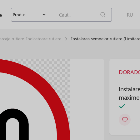
e
RU
Produs
rcaje rutiere. Indicatoare rutiere
Instalarea semnelor rutiere (Limitar
DORADOR
Instalar
maxime