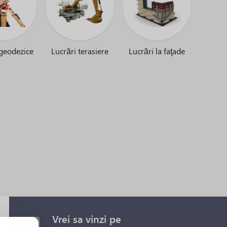
 geodezice
Lucrări terasiere
Lucrări la faţade
Vrei sa vinzi pe