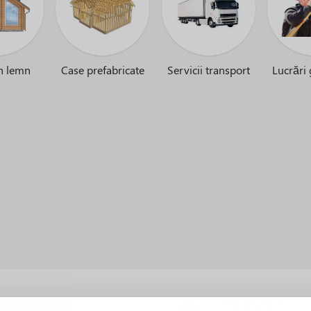
n lemn
Case prefabricate
Servicii transport
Lucrări
al
+373 60 233 334