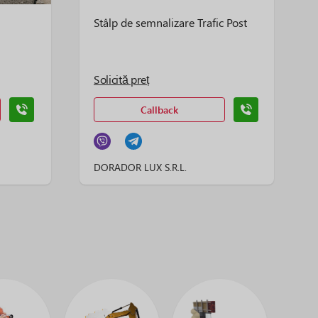
Stâlp de semnalizare Trafic Post
Solicită preț
Callback
DORADOR LUX S.R.L.