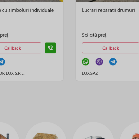
 cu simboluri individuale
Lucrari reparatii drumuri
 preț
Solicită preț
Callback
Callback
 LUX S.R.L.
LUXGAZ