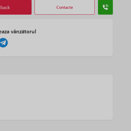
lback
Contacte
eaza vânzătorul