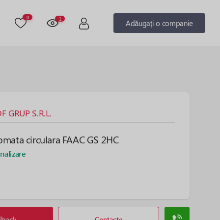
0
1
Adăugați o companie
 GRUP S.R.L.
omata circulara FAAC GS 2HC
nalizare
lback
Contacte