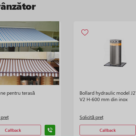
vânzător
ine pentru terasă
Bollard hydraulic model J
V2 H-600 mm din inox
 preț
Solicită preț
Callback
Callback