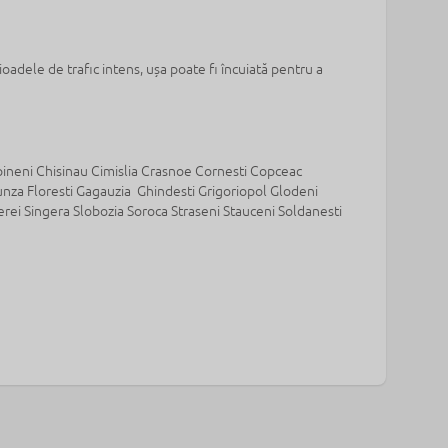
ioadele de trafic intens, ușa poate fi încuiată pentru a
pineni Chisinau Cimislia Crasnoe Cornesti Copceac
unza Floresti Gagauzia Ghindesti Grigoriopol Glodeni
erei Singera Slobozia Soroca Straseni Stauceni Soldanesti