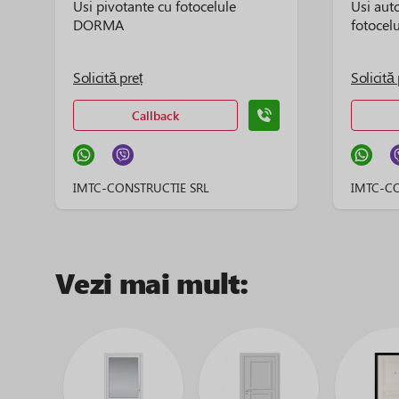
Usi pivotante cu fotocelule
Usi aut
DORMA
fotoce
Solicită preț
Solicită 
Callback
IMTC-CONSTRUCTIE SRL
IMTC-CO
Vezi mai mult: