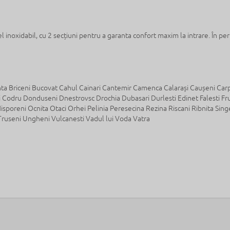
 inoxidabil, cu 2 secțiuni pentru a garanta confort maxim la intrare. În per
inta Briceni Bucovat Cahul Cainari Cantemir Camenca Calarași Caușeni Car
i Codru Donduseni Dnestrovsc Drochia Dubasari Durlesti Edinet Falesti Fr
Nisporeni Ocnita Otaci Orhei Pelinia Peresecina Rezina Riscani Ribnita Sing
 Truseni Ungheni Vulcanesti Vadul lui Voda Vatra