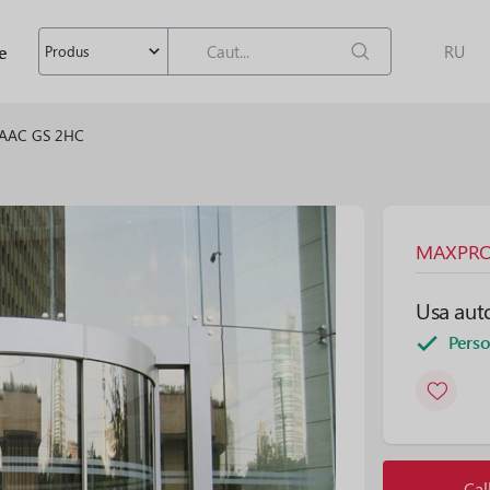
e
RU
Produs
 FAAC GS 2HC
MAXPROF
Usa aut
Perso
Cal