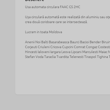
Usa automata circulara FAAC GS 2HC
Ușa circulară automată este realizată din aluminiu sau oțel
crea două coridoare care se intersectează.
Lucram in toata Moldova
Anenii Noi Balti Basarabeasca Baurci Bacioi Bender Biru
Corjeuti Criuleni Cricova Cupcini Comrat Congaz Costest
Hincesti Ialoveni Iargara Leova Lipcani Marculesti Maiac 
Stefan Voda Taraclia Tvardita Telenesti Tiraspol Tighina