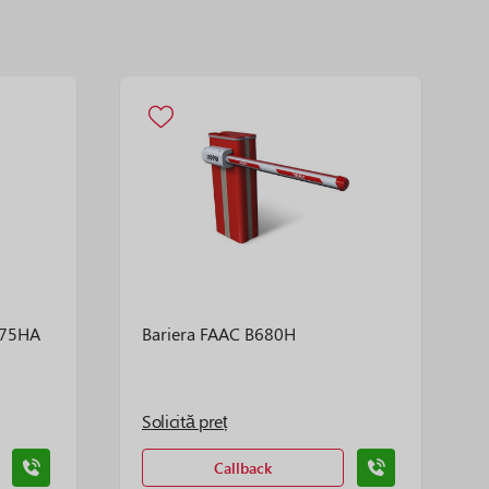
275HA
Bariera FAAC B680H
Solicită preț
Callback