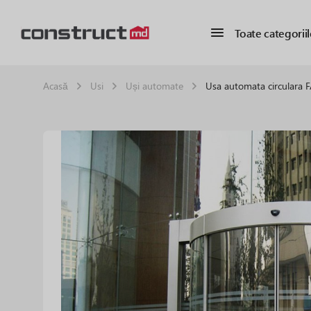
Toate categoriil
Acasă
Usi
Uși automate
Usa automata circulara