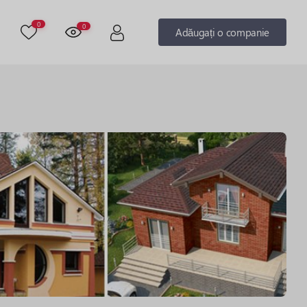
0
0
Adăugați o companie