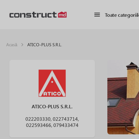
Toate categoriil
Acasă
ATICO-PLUS S.R.L.
ATICO-PLUS S.R.L.
022203330, 022743714,
022593466, 079433474