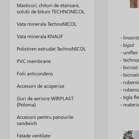
Masticuri, chituri de etansare,
solutii de bitum TECHNONICOL
Vata minerala TechnoNICOL
Vata minerala KNAUF
- linocr
- bipol
Polistiren extrudat TechnoNICOL
- uniflex
- techno
PVC membrane
- bicrost
Folii anticondens
- bicroel
- rubero
Accesorii de acoperise
- rubema
- tigla f
Guri de aerisire WIRPLAST
- materi
(Polonia)
Accesorii pentru panourile
sandwich
Fatade ventilate