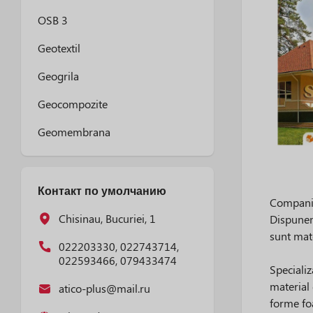
OSB 3
Geotextil
Geogrila
Geocompozite
Geomembrana
Контакт по умолчанию
Compania 
Chisinau, Bucuriei, 1
Dispunem
sunt mate
022203330, 022743714,
022593466, 079433474
Specializ
material 
atico-plus@mail.ru
forme foa