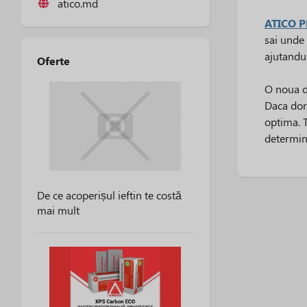
atico.md
ATICO 
sai unde 
ajutandu-
Oferte
O noua d
Daca dori
optima. 
determina
De ce acoperișul ieftin te costă
mai mult