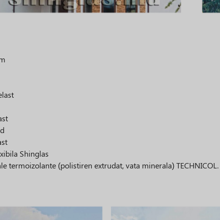
om
elast
ast
id
st
lexibila Shinglas
ale termoizolante (polistiren extrudat, vata minerala) TECHNICOL.