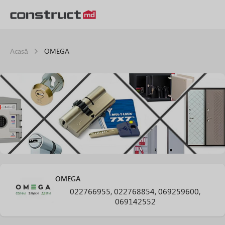
Acasă
OMEGA
OMEGA
022766955, 022768854, 069259600,
069142552