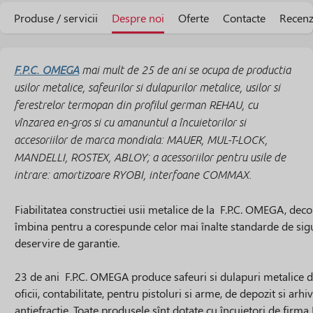
Produse / servicii
Despre noi
Oferte
Contacte
Recenz
F.P.C. OMEGA
mai mult de 25 de ani se ocupa de productia
usilor metalice, safeurilor si dulapurilor metalice, usilor si
ferestrelor termopan din profilul german REHAU, cu
vînzarea en-gros si cu amanuntul a încuietorilor si
accesoriilor de marca mondiala: MAUER, MUL-T-LOCK,
MANDELLI, ROSTEX, ABLOY; a acessoriilor pentru usile de
intrare: amortizoare RYOBI, interfoane COMMAX.
Fiabilitatea constructiei usii metalice de la F.P.C. OMEGA, decor
îmbina pentru a corespunde celor mai înalte standarde de sigu
deservire de garantie.
23 de ani F.P.C. OMEGA produce safeuri si dulapuri metalice de
oficii, contabilitate, pentru pistoluri si arme, de depozit si arh
antiefractie. Toate produsele sînt dotate cu încuietori de firm