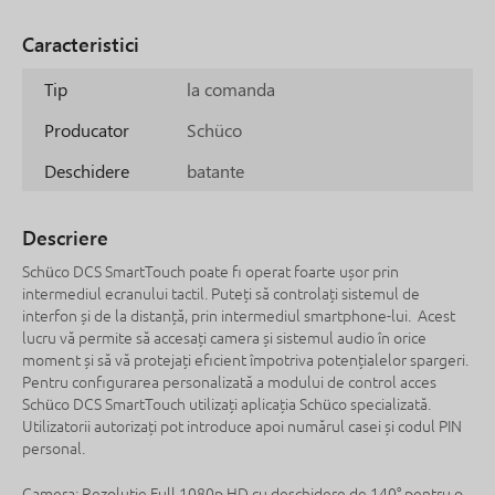
Caracteristici
Tip
la comanda
Producator
Schüco
Deschidere
batante
Descriere
Schüco DCS SmartTouch poate fi operat foarte ușor prin
intermediul ecranului tactil. Puteți să controlați sistemul de
interfon și de la distanță, prin intermediul smartphone-lui. Acest
lucru vă permite să accesați camera și sistemul audio în orice
moment și să vă protejați eficient împotriva potențialelor spargeri.
Pentru configurarea personalizată a modului de control acces
Schüco DCS SmartTouch utilizați aplicația Schüco specializată.
Utilizatorii autorizați pot introduce apoi numărul casei și codul PIN
personal.
Camera: Rezoluție Full 1080p HD cu deschidere de 140° pentru o