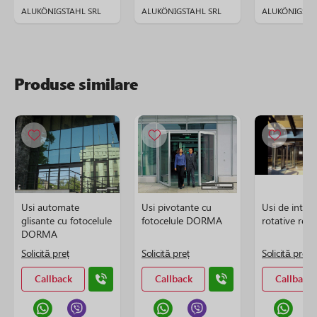
ALUKÖNIGSTAHL SRL
ALUKÖNIGSTAHL SRL
ALUKÖNIGSTA
Produse similare
Usi automate
Usi pivotante cu
Usi de intrar
glisante cu fotocelule
fotocelule DORMA
rotative rot
DORMA
Solicită preț
Solicită preț
Solicită preț
Callback
Callback
Callback