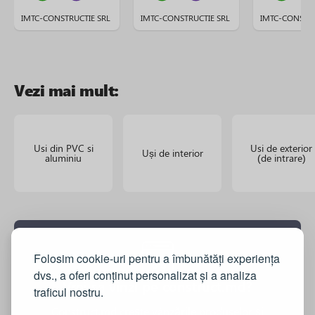
IMTC-CONSTRUCTIE SRL
IMTC-CONSTRUCTIE SRL
IMTC-CONSTRU
Vezi mai mult:
Usi din PVC si
Usi de exterior
Uși de interior
aluminiu
(de intrare)
Folosim cookie-uri pentru a îmbunătăți experiența
dvs., a oferi conținut personalizat și a analiza
Vrei sa vinzi pe construct.md?
traficul nostru.
Construct.md crește vânzările produselor și