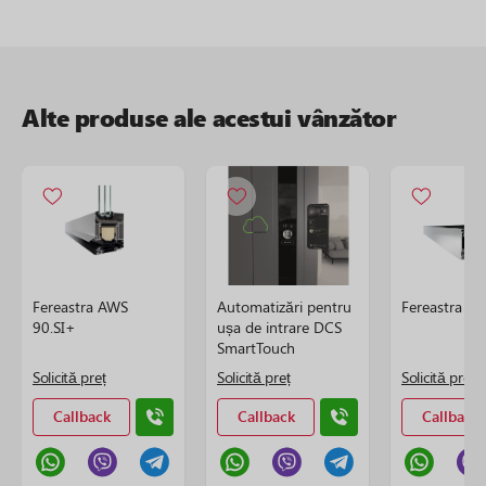
Alte produse ale acestui vânzător
Fereastra AWS
Automatizări pentru
Fereastra AW
90.SI+
ușa de intrare DCS
SmartTouch
Solicită preț
Solicită preț
Solicită preț
Callback
Callback
Callback