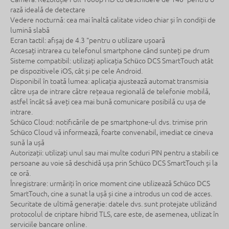
rază ideală de detectare
Vedere nocturnă: cea mai înaltă calitate video chiar și în condiții de
lumină slabă
Ecran tactil: afișaj de 4.3 "pentru o utilizare ușoară
Accesați intrarea cu telefonul smartphone când sunteți pe drum
Sisteme compatibil: utilizați aplicația Schüco DCS SmartTouch atât
pe dispozitivele iOS, cât și pe cele Android.
Disponibil în toată lumea: aplicația ajustează automat transmisia
către ușa de intrare către rețeaua regională de telefonie mobilă,
astfel încât să aveți cea mai bună comunicare posibilă cu ușa de
intrare.
Schüco Cloud: notificările de pe smartphone-ul dvs. trimise prin
Schüco Cloud vă informează, foarte convenabil, imediat ce cineva
sună la ușă
Autorizații: utilizați unul sau mai multe coduri PIN pentru a stabili ce
persoane au voie să deschidă ușa prin Schüco DCS SmartTouch și la
ce oră.
Înregistrare: urmăriți în orice moment cine utilizează Schüco DCS
SmartTouch, cine a sunat la ușă și cine a introdus un cod de acces.
Securitate de ultimă generație: datele dvs. sunt protejate utilizând
protocolul de criptare hibrid TLS, care este, de asemenea, utilizat în
serviciile bancare online.