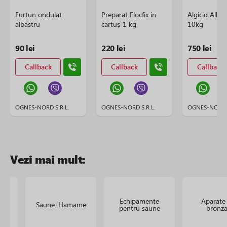
Furtun ondulat
Preparat Flocfix in
Algicid Alba
albastru
cartuș 1 kg
10kg
90 lei
220 lei
750 lei
Callback
Callback
Callback
OGNES-NORD S.R.L.
OGNES-NORD S.R.L.
OGNES-NORD S
Vezi mai mult:
Echipamente
Aparate
Saune. Hamame
pentru saune
bronza
ate