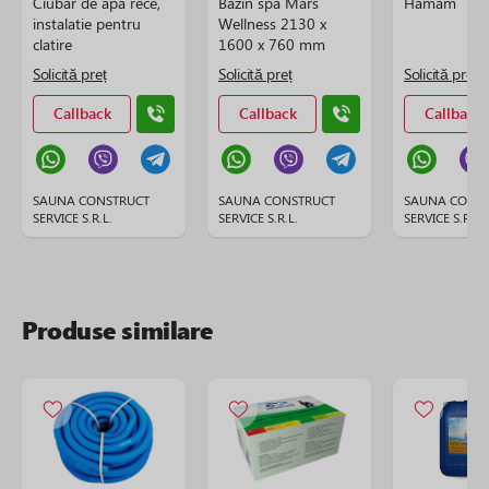
Ciubar de apa rece,
Bazin spa Mars
Hamam
instalatie pentru
Wellness 2130 x
clatire
1600 x 760 mm
Solicită preț
Solicită preț
Solicită preț
Callback
Callback
Callback
SAUNA CONSTRUCT
SAUNA CONSTRUCT
SAUNA CONS
SERVICE S.R.L.
SERVICE S.R.L.
SERVICE S.R.L.
Produse similare