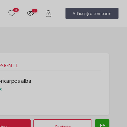
0
1
Adăugați o companie
IGN I.I.
icarpos alba
oc
lback
Contacte