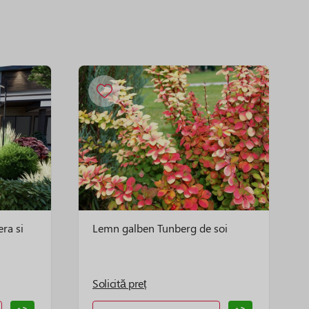
era si
Lemn galben Tunberg de soi
Solicită preț