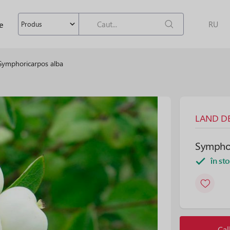
e
RU
Produs
Symphoricarpos alba
LAND DES
Symphor
în st
Cal