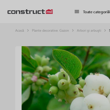
Toate categoriil
Acasă
Plante decorative. Gazon
Arbori şi arbuşti