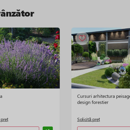
vânzător
a
Cursuri arhitectura peisag
design forestier
 preț
Solicită preț