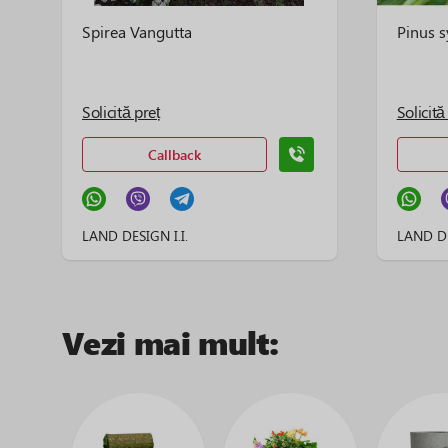
Spirea Vangutta
Pinus s
Solicită preț
Solicită
Callback
LAND DESIGN I.I.
LAND DE
Vezi mai mult: