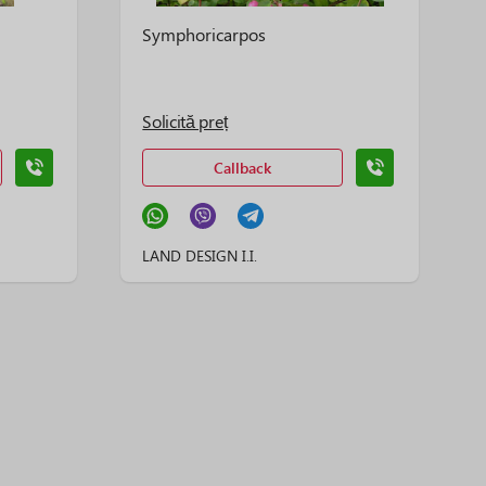
Symphoricarpos
Solicită preț
Callback
LAND DESIGN I.I.