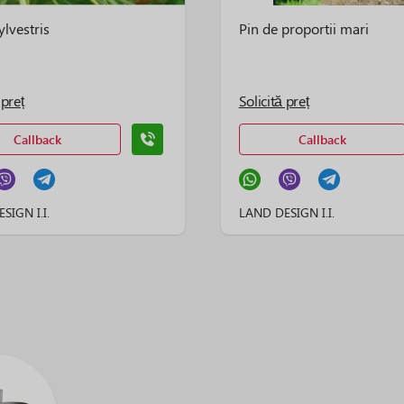
ylvestris
Pin de proportii mari
 preț
Solicită preț
Callback
Callback
SIGN I.I.
LAND DESIGN I.I.