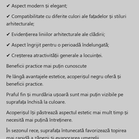
✔ Aspect modern și elegant;
✔ Compatibilitate cu diferite culori ale fațadelor și stiluri
arhitecturale;
✔ Evidențierea liniilor arhitecturale ale clădirii;
✔ Aspect îngrijit pentru o perioadă îndelungată;
✔ Creșterea atractivității generale a locuinței.
Beneficii practice mai puțin cunoscute
Pe lângă avantajele estetice, acoperișul negru oferă și
beneficii practice.
Praful fin și murdăria ușoară sunt mai puțin vizibile pe
suprafața închisă la culoare.
Acoperișul își păstrează aspectul estetic mai mult timp și
necesită mai puțină întreținere.
În sezonul rece, suprafața întunecată favorizează topirea
mai rapidă a zăpezii și evaporarea umezelii.