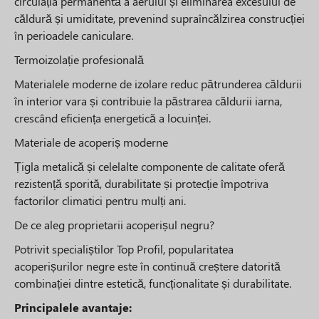
circulația permanentă a aerului și eliminarea excesului de
căldură și umiditate, prevenind supraîncălzirea construcției
în perioadele caniculare.
Termoizolație profesională
Materialele moderne de izolare reduc pătrunderea căldurii
în interior vara și contribuie la păstrarea căldurii iarna,
crescând eficiența energetică a locuinței.
Materiale de acoperiș moderne
Țigla metalică și celelalte componente de calitate oferă
rezistență sporită, durabilitate și protecție împotriva
factorilor climatici pentru mulți ani.
De ce aleg proprietarii acoperișul negru?
Potrivit specialiștilor Top Profil, popularitatea
acoperișurilor negre este în continuă creștere datorită
combinației dintre estetică, funcționalitate și durabilitate.
Principalele avantaje: