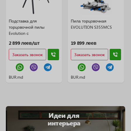
Подставка для
Пила торцовочная
торцовочной пилы
EVOLUTION S355MCS
Evolution с
универсальными
2 899 леев/шт
19 899 леев
креплениями
Заказать звонок
Заказать звонок
BUR.md
BUR.md
Идеи для
интерьера